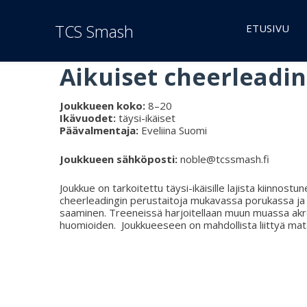
TCS Smash
ETUSIVU
Aikuiset cheerleadi
Joukkueen koko:
8–20
Ikävuodet:
täysi-ikäiset
Päävalmentaja:
Eveliina Suomi
Joukkueen sähköposti:
noble@tcssmash.fi
Joukkue on tarkoitettu täysi-ikäisille lajista kiinnostun
cheerleadingin perustaitoja mukavassa porukassa ja t
saaminen.
Treeneissä harjoitellaan muun muassa akrob
huomioiden.
Joukkueeseen on mahdollista liittyä matal