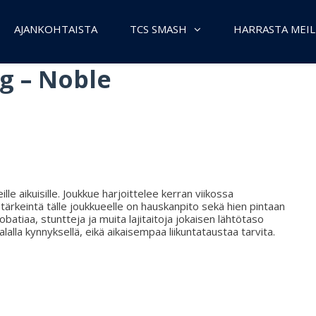
AJANKOHTAISTA
TCS SMASH
HARRASTA MEIL
ng
–
Noble
eille aikuisille. Joukkue harjoittelee kerran viikossa
ärkeintä tälle joukkueelle on hauskanpito sekä hien pintaan
atiaa, stuntteja ja muita lajitaitoja jokaisen lähtötaso
alla kynnyksellä, eikä aikaisempaa liikuntataustaa tarvita.