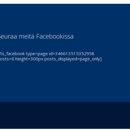
Seuraa meitä Facebookissa
fts_facebook type=page id=346613515352958
osts=6 height=300px posts_displayed=page_only]