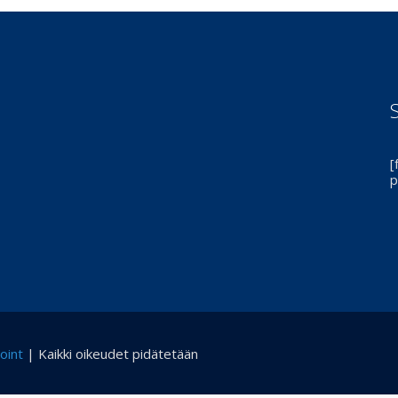
[
p
oint
| Kaikki oikeudet pidätetään