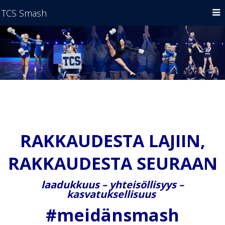
TCS Smash
RAKKAUDESTA LAJIIN,
RAKKAUDESTA SEURAAN
laadukkuus – yhteisöllisyys –
kasvatuksellisuus
#meidänsmash