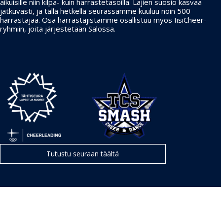
aikuisille niin kilpa- kuin harrastetasoilla. Lajien suosio kasvaa
jatkuvasti, ja tällä hetkellä seurassamme kuuluu noin 500
harrastajaa. Osa harrastajistamme osallistuu myös IisiCheer-
ryhmiin, joita järjestetään Salossa.
Tutustu seuraan täältä