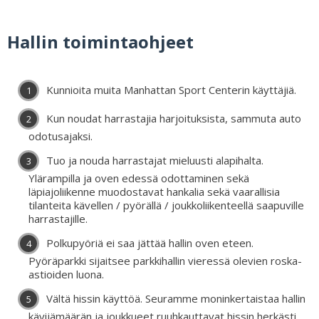
Hallin toimintaohjeet
Kunnioita muita Manhattan Sport Centerin käyttäjiä.
Kun noudat harrastajia harjoituksista, sammuta auto
odotusajaksi.
Tuo ja nouda harrastajat mieluusti alapihalta.
Ylärampilla ja oven edessä odottaminen sekä
läpiajoliikenne muodostavat hankalia sekä vaarallisia
tilanteita kävellen / pyörällä / joukkoliikenteellä saapuville
harrastajille.
Polkupyöriä ei saa jättää hallin oven eteen.
Pyöräparkki sijaitsee parkkihallin vieressä olevien roska-
astioiden luona.
Vältä hissin käyttöä. Seuramme moninkertaistaa hallin
kävijämäärän ja joukkueet ruuhkauttavat hissin herkästi.