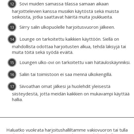
Sovi muiden samassa tilassa samaan aikaan
harjoittelevien kanssa musiikin käytöstä sekä muista
seikoista, jotka saattavat häiritä muita joukkueita.
Siirry salin ulkopuolelle harjoitusvuoron jälkeen.
Lounge on tarkoitettu kaikkien käyttöön. Siellä on
mahdollista odottaa harjoitusten alkua, tehdä läksyjä tai
muita töitä sekä syödä eväitä.
Loungen ulko-ovi on tarkoitettu vain hätäuloskäynniksi.
Saliin tai toimistoon ei saa mennä ulkokengillä.
Siivoathan omat jälkesi ja huolehdit yleisestä
siisteydestä, jotta meidän kaikkien on mukavampi käyttää
hallia.
Haluatko vuokrata harjoitushalliltamme vakiovuoron tai tulla