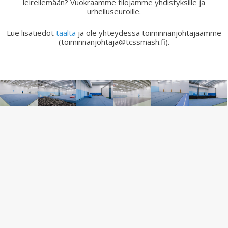
leireilemään? Vuokraamme tilojamme yhdistyksille ja
urheiluseuroille.
Lue lisätiedot
täältä
ja ole yhteydessä toiminnanjohtajaamme
(toiminnanjohtaja@tcssmash.fi).