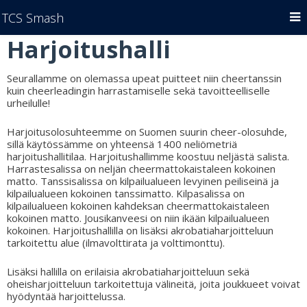
TCS Smash
Harjoitushalli
Seurallamme on olemassa upeat puitteet niin cheertanssin
kuin cheerleadingin harrastamiselle sekä tavoitteelliselle
urheilulle!
Harjoitusolosuhteemme on Suomen suurin cheer-olosuhde,
sillä käytössämme on yhteensä 1400 neliömetriä
harjoitushallitilaa. Harjoitushallimme koostuu neljästä salista.
Harrastesalissa on neljän cheermattokaistaleen kokoinen
matto. Tanssisalissa on kilpailualueen levyinen peiliseinä ja
kilpailualueen kokoinen tanssimatto. Kilpasalissa on
kilpailualueen kokoinen kahdeksan cheermattokaistaleen
kokoinen matto. Jousikanveesi on niin ikään kilpailualueen
kokoinen. Harjoitushallilla on lisäksi akrobatiaharjoitteluun
tarkoitettu alue (ilmavolttirata ja volttimonttu).
Lisäksi hallilla on erilaisia akrobatiaharjoitteluun sekä
oheisharjoitteluun tarkoitettuja välineitä, joita joukkueet voivat
hyödyntää harjoittelussa.