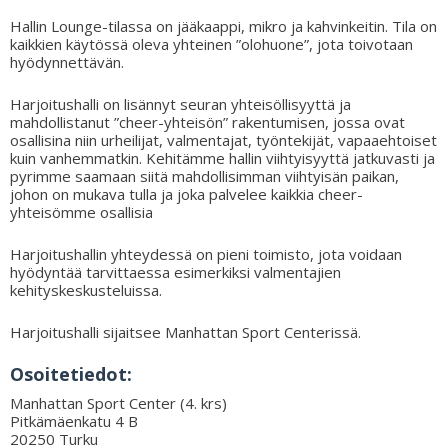
Hallin Lounge-tilassa on jääkaappi, mikro ja kahvinkeitin. Tila on
kaikkien käytössä oleva yhteinen ”olohuone”, jota toivotaan
hyödynnettävän.
Harjoitushalli on lisännyt seuran yhteisöllisyyttä ja
mahdollistanut ”cheer-yhteisön” rakentumisen, jossa ovat
osallisina niin urheilijat, valmentajat, työntekijät, vapaaehtoiset
kuin vanhemmatkin. Kehitämme hallin viihtyisyyttä jatkuvasti ja
pyrimme saamaan siitä mahdollisimman viihtyisän paikan,
johon on mukava tulla ja joka palvelee kaikkia cheer-
yhteisömme osallisia
Harjoitushallin yhteydessä on pieni toimisto, jota voidaan
hyödyntää tarvittaessa esimerkiksi valmentajien
kehityskeskusteluissa.
Harjoitushalli sijaitsee Manhattan Sport Centerissä.
Osoitetiedot:
Manhattan Sport Center (4. krs)
Pitkämäenkatu 4 B
20250 Turku