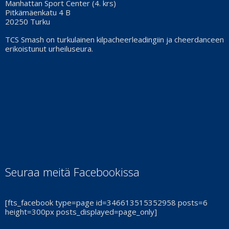
Manhattan Sport Center (4. krs)
Pitkämäenkatu 4 B
20250 Turku
TCS Smash on turkulainen kilpacheerleadingiin ja cheerdanceen
erikoistunut urheiluseura.
Seuraa meitä Facebookissa
[fts_facebook type=page id=346613515352958 posts=6
height=300px posts_displayed=page_only]