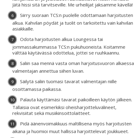
Jätä hissi sitä tarvitseville. Me urheilijat jaksamme kävellä!
Siirry suoraan TCS:n puolelle odottamaan harjoitusten
alkua. Kahvilan pöydät ja tuolit on tarkoitettu vain kahvilan
asiakkaille.
Odota harjoitusten alkua Loungessa tai
jommassakummassa TCS:n pukuhuoneista. Koitamme
välttää käytävässä odottelua, jottei se ruuhkaannu.
Saliin saa mennä vasta oman harjoitusvuoron alkaessa
valmentajan annettua siihen luvan.
Säilytä saliin tuomasi tavarat valmentajan niille
osoittamassa paikassa.
Palauta käyttämäsi tavarat paikoilleen käytön jälkeen.
Tällaisia ovat esimerkiksi oheisharjoitteluvälineet,
rekvisiitat sekä musiikinsoittolaitteet.
Pidä äänenvoimakkuus maltillisena myös harjoitusten
aikana ja huomioi muut hallissa harjoittelevat joukkueet.