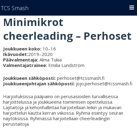
TCS Smash
Minimikrot
cheerleading – Perhoset
Joukkueen koko:
10–16
Ikävuodet:
2019
–
2020
Päävalmentaja:
Alma Tukia
Valmentajatrainee:
Emilia Lundström
Joukkueen sähköposti:
perhoset@tcssmash.fi
Joukkueenjohtajan sähköposti:
jojo.perhoset@tcssmash.fi
Harjoituksissa pääpaino on perusasioiden turvallisessa
harjoittelussa ja joukkueena toimimisen opettelussa.
Lajitaitoja ja kehonhallintaa harjoitellaan leikin ja mukavan
harjoittelun kautta kerran viikossa. Ryhmä esiintyy seuran
näytöksissä. Ryhmässä harjoitellaan cheerleadingin
perustaitoja.