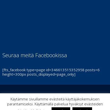
Seuraa meitä Facebookissa
[fts_facebook type=page id=346613515352958 posts=6
height=300px posts_displayed=page_only]
© Turun Cheerleadingseura Smash Ry 2021 | By
ItPoint
|
Käytämme sivuillamme evästeitä käyttäjäkokemuksen
parantamiseksi. Käyttämällä palvelua hyväksyt evästeiden
Kaikki oikeudet pidätetään