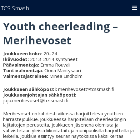
TCS Smash
Youth cheerleading
–
Merihevoset
Joukkueen koko:
20
–
24
Ikävuodet:
2013-2014
syntyneet
Päävalmentaja:
Emma Rouvali
Tuntivalmentaja:
Oona Mäntysaari
Valmentajatrainee:
Minea Lindholm
Joukkueen sähköposti:
merihevoset@tcssmash.fi
Joukkueenjohtajan sähköposti:
jojo.merihevoset@tcssmash.fi
Merihevoset on kahdesti viikossa harjoitteleva youthien
harrastejoukkue. Joukkueessa harjoitellaan cheerleadingin
lajitaitojen perusteita, joukkueen jäsenenä olemista ja
vahvistetaan yleisiä liikuntataitoja monipuolisilla harjoitteilla ja
leikeillä. Joukkue esiintyy seuran näytöksissä kaksi kertaa