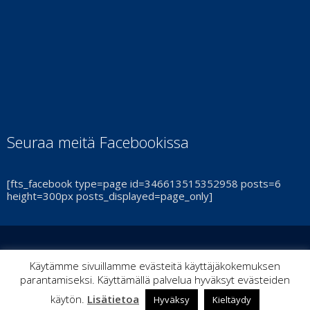
Seuraa meitä Facebookissa
[fts_facebook type=page id=346613515352958 posts=6
height=300px posts_displayed=page_only]
© Turun Cheerleadingseura Smash Ry 2021 | By
ItPoint
|
Käytämme sivuillamme evästeitä käyttäjäkokemuksen
parantamiseksi. Käyttämällä palvelua hyväksyt evästeiden
Kaikki oikeudet pidätetään
käytön.
Lisätietoa
Hyväksy
Kieltäydy