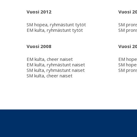
Vuosi 2012
Vuosi 2
SM hopea, ryhmästunt tytöt
SM prons
EM kulta, ryhmästunt tytöt
SM prons
Vuosi 2008
Vuosi 2
EM kulta, cheer naiset
EM hopea
EM kulta, ryhmästunt naiset
SM hopea
SM kulta, ryhmästunt naiset
SM prons
SM kulta, cheer naiset