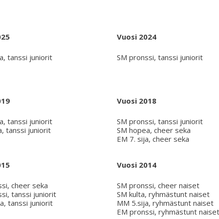
025
Vuosi 2024
 tanssi juniorit
SM pronssi, tanssi juniorit
019
Vuosi 2018
 tanssi juniorit
SM pronssi, tanssi juniorit
, tanssi juniorit
SM hopea, cheer seka
EM 7. sija, cheer seka
015
Vuosi 2014
si, cheer seka
SM pronssi, cheer naiset
i, tanssi juniorit
SM kulta, ryhmästunt naiset
 tanssi juniorit
MM 5.sija, ryhmästunt naiset
EM pronssi, ryhmästunt naise