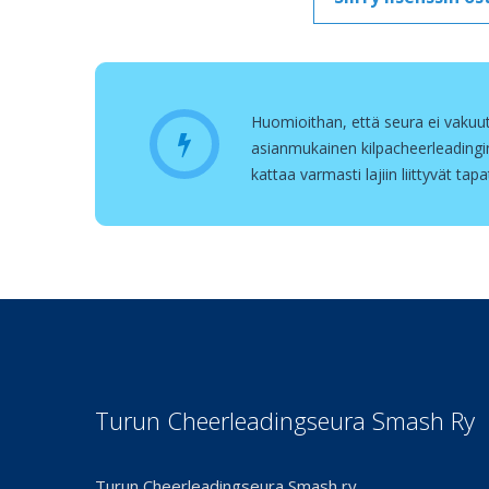
Huomioithan, että seura ei vakuuta 
asianmukainen kilpacheerleadingi
kattaa varmasti lajiin liittyvät tap
Turun Cheerleadingseura Smash Ry
Turun Cheerleadingseura Smash ry