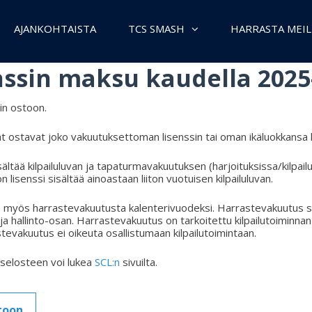
AJANKOHTAISTA
TCS SMASH
HARRASTA MEIL
nssin maksu kaudella 2025
in ostoon.
at ostavat joko vakuutuksettoman lisenssin tai oman ikäluokkansa ki
 sisältää kilpailuluvan ja tapaturmavakuutuksen (harjoituksissa/kilpai
 lisenssi sisältää ainoastaan liiton vuotuisen kilpailuluvan.
le myös harrastevakuutusta kalenterivuodeksi. Harrastevakuutus s
 hallinto-osan. Harrastevakuutus on tarkoitettu kilpailutoiminnan
evakuutus ei oikeuta osallistumaan kilpailutoimintaan.
selosteen voi lukea
SCL:n
sivuilta.
stoon