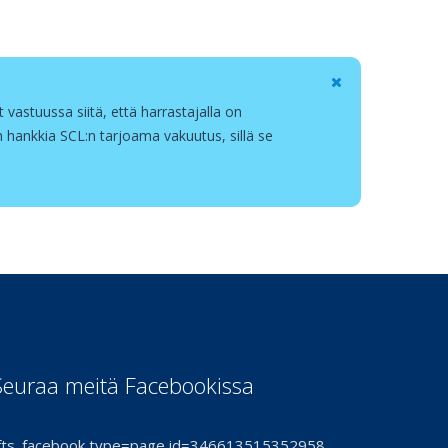
t vastuussa siitä, että harrastajalla on
 hankkia SCL:n tarjoama vakuutus, sillä se
Seuraa meitä Facebookissa
fts_facebook type=page id=346613515352958