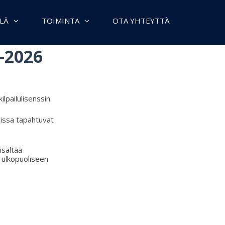
LÄ
TOIMINTA
OTA YHTEYTTÄ
-2026
lpailulisenssin.
luissa tapahtuvat
isältää
 ulkopuoliseen