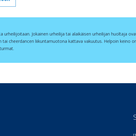
urheilijoitaan. Jokainen urheilija tai alaikäisen urheilijan huoltaja ova
n tai cheerdancen liikuntamuotona kattava vakuutus. Helpoin keino on
aturmat.
[