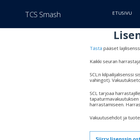
TCS Smash
ETUSIVU
Lise
Tästä
pääset lajilisenss
Kaikki seuran harrastaj
SCL:n kilpailijalisenssi
vahingot). Vakuutukseton
SCL tarjoaa harrastajil
tapaturmavakuutuksen ja
harrastamiseen. Harrast
Vakuutusehdot ja tuote
Siirry lisenssin o