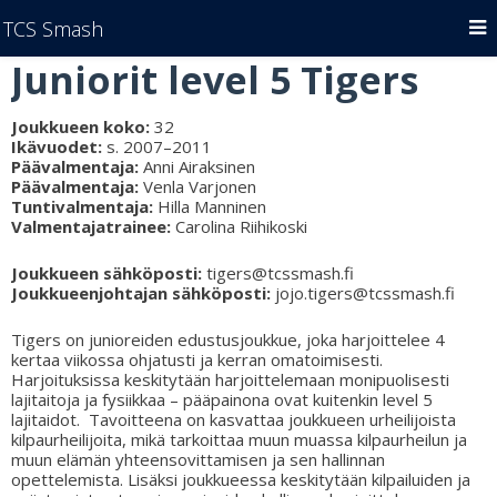
TCS Smash
Juniorit level 5 Tigers
Joukkueen koko:
32
Ikävuodet:
s. 2007–2011
Päävalmentaja:
Anni Airaksinen
Päävalmentaja:
Venla Varjonen
Tuntivalmentaja:
Hilla Manninen
Valmentajatrainee:
Carolina Riihikoski
Joukkueen sähköposti:
tigers@tcssmash.fi
Joukkueenjohtajan sähköposti:
jojo.tigers@tcssmash.fi
Tigers on junioreiden edustusjoukkue, joka harjoittelee 4
kertaa viikossa ohjatusti ja kerran omatoimisesti.
Harjoituksissa keskitytään harjoittelemaan monipuolisesti
lajitaitoja ja fysiikkaa – pääpainona ovat kuitenkin level 5
lajitaidot. Tavoitteena on kasvattaa joukkueen urheilijoista
kilpaurheilijoita, mikä tarkoittaa muun muassa kilpaurheilun ja
muun elämän yhteensovittamisen ja sen hallinnan
opettelemista. Lisäksi joukkueessa keskitytään kilpailuiden ja