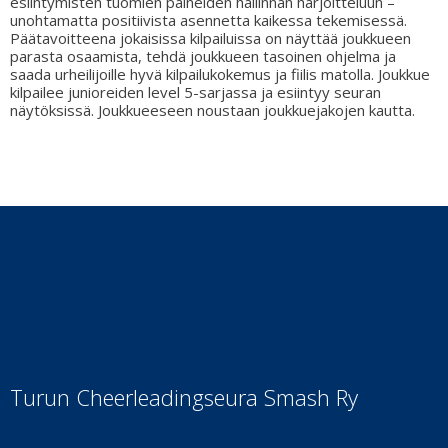
esiintymisten tuomien paineiden hallinnan harjoitteluun –
unohtamatta positiivista asennetta kaikessa tekemisessä.
Päätavoitteena jokaisissa kilpailuissa on näyttää joukkueen
parasta osaamista, tehdä joukkueen tasoinen ohjelma ja
saada urheilijoille hyvä kilpailukokemus ja fiilis matolla. Joukkue
kilpailee junioreiden level 5-sarjassa ja esiintyy seuran
näytöksissä. Joukkueeseen noustaan joukkuejakojen kautta.
Turun Cheerleadingseura Smash Ry