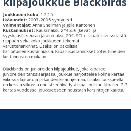
kilpajoukkue Blackbirds
Joukkueen koko:
12-15
Ikävuodet:
2003-2005 syntyneet
Valmentajat:
Anna Snellman ja Jella Kantonen
Kustannukset:
Kausimaksu 2*455€ (kevät- ja
syyskausi), seuran jäsenmaksu 20€, SCL:n kilpailulisenssi iästä
riippuen sekä koko joukkueen tekemät
varustehankinnat. Lisäksi on pakollisia
harjoitusleirikustannuksia. Kilpailukustannukset toteutuneiden
kustannusten mukaan.
Blackbirds on junioreiden kilpajoukkue, joka kilpailee
junioreiden tanssisarjassa. Joukkue harjoittelee kolme kertaa
viikossa lajitaitoja ja kauden kisaohjelmaa. Lisäksi joukkueella
on kerran viikossa oheistreeninä fysiikkaa. Joukkue kilpailee 2-3
kertaa vuodessa. Joukkueeseen noustaan karsintojen kautta.