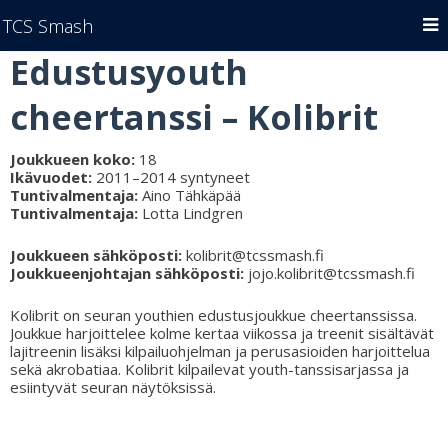
TCS Smash
Edustusyouth
cheertanssi – Kolibrit
Joukkueen koko:
18
Ikävuodet:
2011–2014 syntyneet
Tuntivalmentaja:
Aino Tähkäpää
Tuntivalmentaja:
Lotta Lindgren
Joukkueen sähköposti:
kolibrit@tcssmash.fi
Joukkueenjohtajan sähköposti:
jojo.kolibrit@tcssmash.fi
Kolibrit on seuran youthien edustusjoukkue cheertanssissa.
Joukkue harjoittelee kolme kertaa viikossa ja treenit sisältävät
lajitreenin lisäksi kilpailuohjelman ja perusasioiden harjoittelua
sekä akrobatiaa. Kolibrit kilpailevat youth-tanssisarjassa ja
esiintyvät seuran näytöksissä.