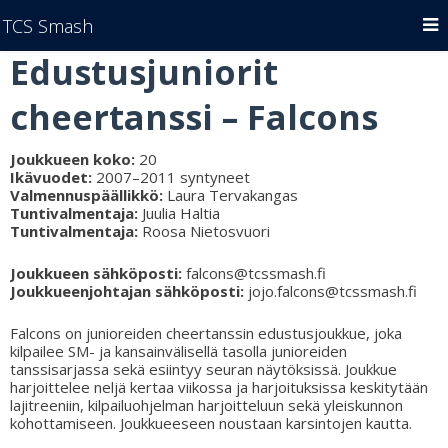
TCS Smash
Edustusjuniorit
cheertanssi
–
Falcons
Joukkueen koko:
20
Ikävuodet:
2007–2011 syntyneet
Valmennuspäällikkö:
Laura Tervakangas
Tuntivalmentaja:
Juulia Haltia
Tuntivalmentaja:
Roosa Nietosvuori
Joukkueen sähköposti:
falcons@tcssmash.fi
Joukkueenjohtajan sähköposti:
jojo.falcons@tcssmash.fi
Falcons on junioreiden cheertanssin edustusjoukkue, joka
kilpailee SM- ja kansainvälisellä tasolla junioreiden
tanssisarjassa sekä esiintyy seuran näytöksissä. Joukkue
harjoittelee neljä kertaa viikossa ja harjoituksissa keskitytään
lajitreeniin, kilpailuohjelman harjoitteluun sekä yleiskunnon
kohottamiseen. Joukkueeseen noustaan karsintojen kautta.