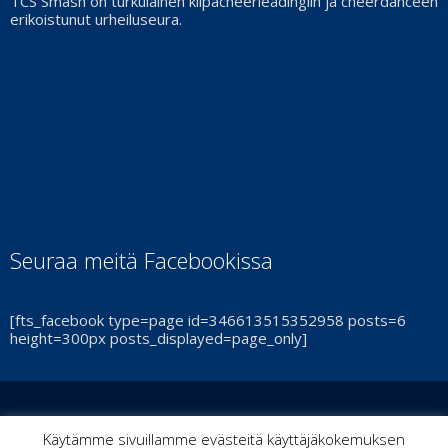
TCS Smash on turkulainen kilpacheerleadingiin ja cheerdanceen
erikoistunut urheiluseura.
Seuraa meitä Facebookissa
[fts_facebook type=page id=346613515352958 posts=6
height=300px posts_displayed=page_only]
© Turun Cheerleadingseura Smash Ry 2021 | By
ItPoint
|
Käytämme sivuillamme evästeitä käyttäjäkokemuksen