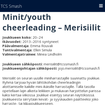
TCS Smash
Minit/youth
cheerleading
–
Merisiilit
Joukkueen koko:
20–24
Ikävuodet:
2013
–
2016 syntyneet
Päävalmentaja:
Emma Rouvali
Tuntivalmentaja:
Ellen Simula
Valmentajatrainee:
Minea Lindholm
Joukkueen sähköposti:
merisiilit@tcssmash.fi
Joukkueenjohtajan sähköposti:
jojo.merisiilit@tcssmash.fi
Merisiilit on seuran uusille miniharrastajille suunnattu joukkue.
Ryhmä tarjoaa hyvän lähtökohdan cheerleadingin
aloittamiselle kaikille mini-ikäisille harrastajille. Tällä tasolla
opetellaan lajin alkeita leikkien ja mukavan harjoittelun parissa
kaksi kertaa viikossa. Joukkue esiintyy seuran näytöksissä.
Joukkueesta siirrytään kevät- ja syyskauden päätteeksi joko
harraste- tai kilpajoukkueeseen.