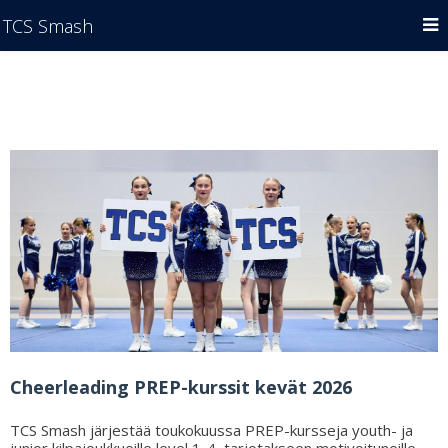
TCS Smash
Cheerleading PREP-kurssit kevät 2026
TCS Smash järjestää toukokuussa PREP-kursseja youth- ja
junior kilpajoukkueille level 1-4, tarjotakseen motivoituneille