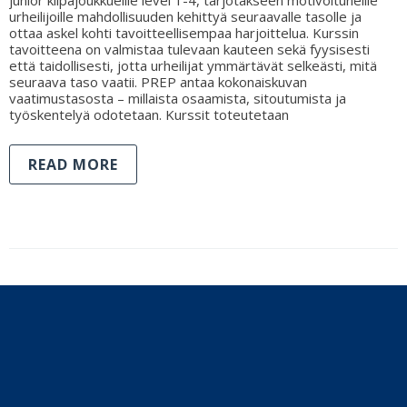
urheilijoille mahdollisuuden kehittyä seuraavalle tasolle ja
ottaa askel kohti tavoitteellisempaa harjoittelua. Kurssin
tavoitteena on valmistaa tulevaan kauteen sekä fyysisesti
että taidollisesti, jotta urheilijat ymmärtävät selkeästi, mitä
seuraava taso vaatii. PREP antaa kokonaiskuvan
vaatimustasosta – millaista osaamista, sitoutumista ja
työskentelyä odotetaan. Kurssit toteutetaan
READ MORE