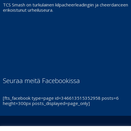
TCS Smash on turkulainen kilpacheerleadingiin ja cheerdanceen
erikoistunut urheiluseura.
Seuraa meitä Facebookissa
[fts_facebook type=page id=346613515352958 posts=6
height=300px posts_displayed=page_only]