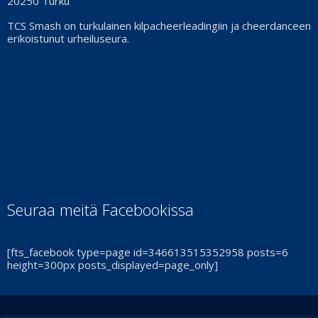
20250 Turku
TCS Smash on turkulainen kilpacheerleadingiin ja cheerdanceen
erikoistunut urheiluseura.
Seuraa meitä Facebookissa
[fts_facebook type=page id=346613515352958 posts=6
height=300px posts_displayed=page_only]