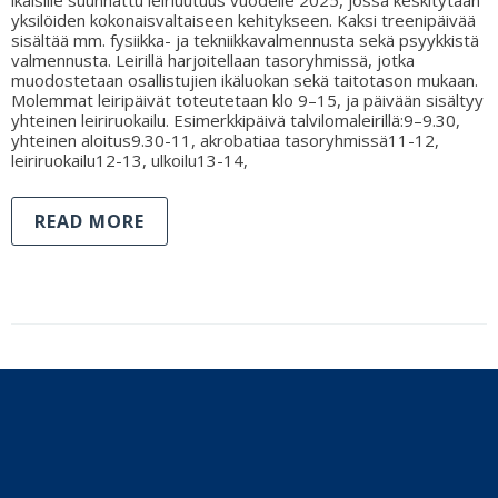
yksilöiden kokonaisvaltaiseen kehitykseen. Kaksi treenipäivää
sisältää mm. fysiikka- ja tekniikkavalmennusta sekä psyykkistä
valmennusta. Leirillä harjoitellaan tasoryhmissä, jotka
muodostetaan osallistujien ikäluokan sekä taitotason mukaan.
Molemmat leiripäivät toteutetaan klo 9–15, ja päivään sisältyy
yhteinen leiriruokailu. Esimerkkipäivä talvilomaleirillä:9–9.30,
yhteinen aloitus9.30-11, akrobatiaa tasoryhmissä11-12,
leiriruokailu12-13, ulkoilu13-14,
READ MORE