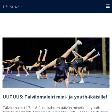
TCS Smash
UUTUUS: Talvilomaleiri mini- ja youth-ikäisille!
Talvilomaleiri 17.–18.2. on kahden päivän mineille ja youth-
ikäisille suunnattu leiriuutuus vuodelle 2025, jossa keskitytään