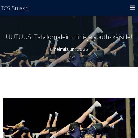
TCS Smash
UUTUUS: Talvilomaleiri mini- ja youth-ikäisille!
6 helmikuun, 2025