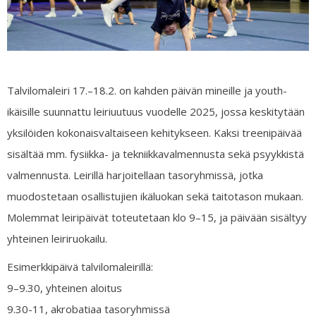
Talvilomaleiri 17.–18.2. on kahden päivän mineille ja youth-
ikäisille suunnattu leiriuutuus vuodelle 2025, jossa keskitytään
yksilöiden kokonaisvaltaiseen kehitykseen. Kaksi treenipäivää
sisältää mm. fysiikka- ja tekniikkavalmennusta sekä psyykkistä
valmennusta. Leirillä harjoitellaan tasoryhmissä, jotka
muodostetaan osallistujien ikäluokan sekä taitotason mukaan.
Molemmat leiripäivät toteutetaan klo 9–15, ja päivään sisältyy
yhteinen leiriruokailu.
Esimerkkipäivä talvilomaleirillä:
9–9.30, yhteinen aloitus
9.30-11, akrobatiaa tasoryhmissä