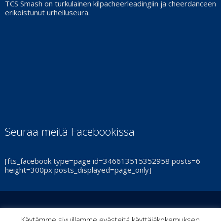
TCS Smash on turkulainen kilpacheerleadingiin ja cheerdanceen
erikoistunut urheiluseura.
Seuraa meitä Facebookissa
[fts_facebook type=page id=346613515352958 posts=6
height=300px posts_displayed=page_only]
© Turun Cheerleadingseura Smash Ry 2021 | By
ItPoint
|
Käytämme sivuillamme evästeitä käyttäjäkokemuksen