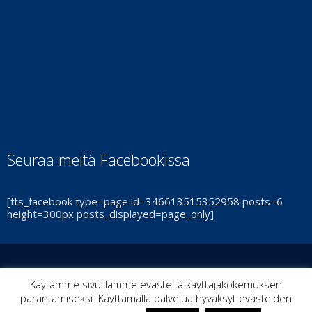
Seuraa meitä Facebookissa
[fts_facebook type=page id=346613515352958 posts=6
height=300px posts_displayed=page_only]
© Turun Cheerleadingseura Smash Ry 2021 | By
ItPoint
|
Käytämme sivuillamme evästeitä käyttäjäkokemuksen
parantamiseksi. Käyttämällä palvelua hyväksyt evästeiden
Kaikki oikeudet pidätetään