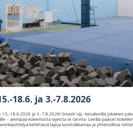
5.-18.6. ja 3.-7.8.2026
15.-18.6.2026 ja 3.-7.8.2026! Smash Up -kesäleirillä jokainen päivä 
ille – aiempaa kokemusta lajeista ei tarvita. Leirillä pääset kokeile
neenkäsittelyä kehittäviä lajeja luontoliikuntaa ja yhteisöllisiä teht