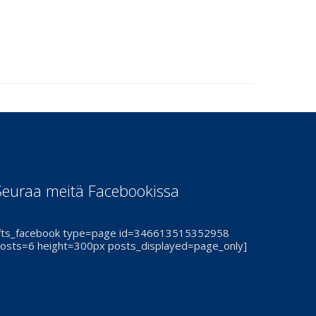
Seuraa meitä Facebookissa
fts_facebook type=page id=346613515352958
osts=6 height=300px posts_displayed=page_only]