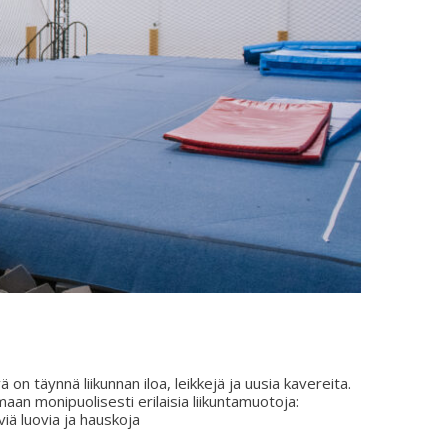
on täynnä liikunnan iloa, leikkejä ja uusia kavereita.
maan monipuolisesti erilaisia liikuntamuotoja:
äviä luovia ja hauskoja