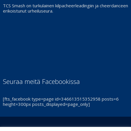
TCS Smash on turkulainen kilpacheerleadingiin ja cheerdanceen
erikoistunut urheiluseura.
Seuraa meitä Facebookissa
[fts_facebook type=page id=346613515352958 posts=6
height=300px posts_displayed=page_only]