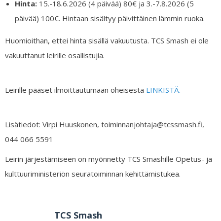
Hinta:
15.-18.6.2026 (4 päivää) 80€ ja 3.-7.8.2026 (5
päivää) 100€. Hintaan sisältyy päivittäinen lämmin ruoka.
Huomioithan, ettei hinta sisällä vakuutusta. TCS Smash ei ole
vakuuttanut leirille osallistujia.
Leirille pääset ilmoittautumaan oheisesta
LINKISTÄ.
Lisätiedot: Virpi Huuskonen, toiminnanjohtaja@tcssmash.fi,
044 066 5591
Leirin järjestämiseen on myönnetty TCS Smashille Opetus- ja
kulttuuriministeriön seuratoiminnan kehittämistukea.
TCS Smash