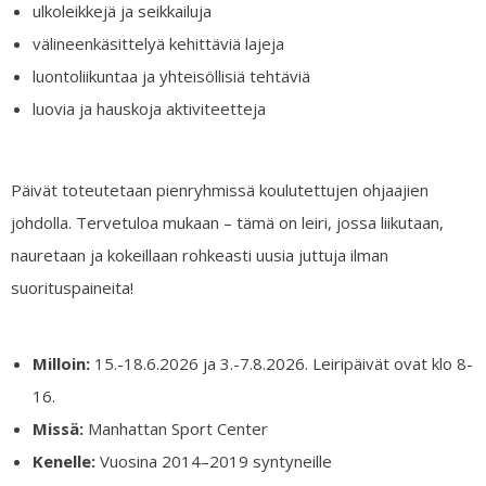
ulkoleikkejä ja seikkailuja
välineenkäsittelyä kehittäviä lajeja
luontoliikuntaa ja yhteisöllisiä tehtäviä
luovia ja hauskoja aktiviteetteja
Päivät toteutetaan pienryhmissä koulutettujen ohjaajien
johdolla. Tervetuloa mukaan – tämä on leiri, jossa liikutaan,
nauretaan ja kokeillaan rohkeasti uusia juttuja ilman
suorituspaineita!
Milloin:
15.-18.6.2026 ja 3.-7.8.2026. Leiripäivät ovat klo 8-
16.
Missä:
Manhattan Sport Center
Kenelle:
Vuosina 2014–2019 syntyneille