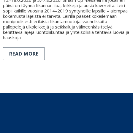
päivä on täynnä liikunnan iloa, leikkejä ja uusia kavereita. Leiri
sopii kaikille vuosina 2014–2019 syntyneille lapsille – aiempaa
kokemusta lajeista ei tarvita. Leirillä pääset kokeilemaan
monipuolisesti erilaisia liikuntamuotoja: vauhdikkaita
pallopelejä ulkoleikkejä ja seikkailuja välineenkäsittelyä
kehittäviä lajeja luontoliikuntaa ja yhteisöllisiä tehtäviä luovia ja
hauskoja
READ MORE