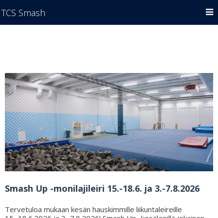
TCS Smash
Smash Up -monilajileiri 15.-18.6. ja 3.-7.8.2026
Tervetuloa mukaan kesän hauskimmille liikuntaleireille
15.-18.6.2026 ja 3.-7.8.2026! Smash Up -kesäleirillä jokainen