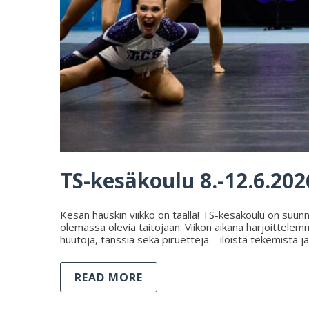
TS-kesäkoulu 8.-12.6.202
Kesän hauskin viikko on täällä! TS-kesäkoulu on suunn
olemassa olevia taitojaan. Viikon aikana harjoittelem
huutoja, tanssia sekä piruetteja – iloista tekemist
READ MORE