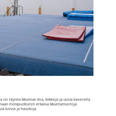
on täynnä liikunnan iloa, leikkejä ja uusia kavereita.
maan monipuolisesti erilaisia liikuntamuotoja:
äviä luovia ja hauskoja