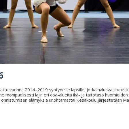
6
attu vuonna 2014–2019 syntyneille lapsille, jotka haluavat tutustua
me monipuolisesti lajin eri osa-alueita ikä- ja taitotaso huomioid
ä ja onnistumisen elämyksiä unohtamatta! Kesäkoulu järjestetään M