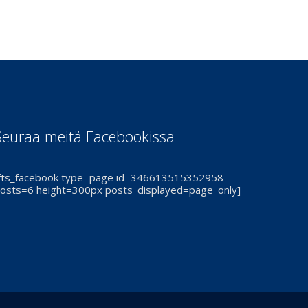
Seuraa meitä Facebookissa
fts_facebook type=page id=346613515352958
osts=6 height=300px posts_displayed=page_only]