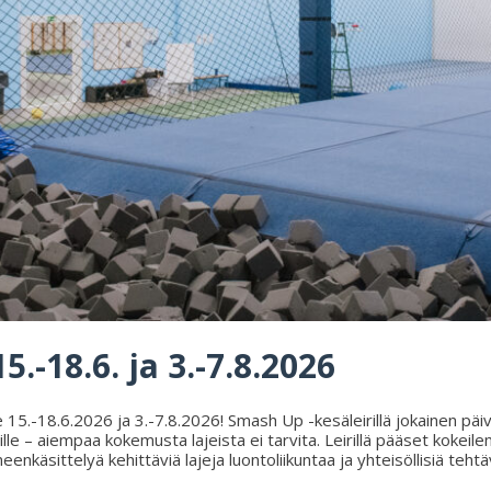
5.-18.6. ja 3.-7.8.2026
15.-18.6.2026 ja 3.-7.8.2026! Smash Up -kesäleirillä jokainen päivä 
ille – aiempaa kokemusta lajeista ei tarvita. Leirillä pääset kokeile
neenkäsittelyä kehittäviä lajeja luontoliikuntaa ja yhteisöllisiä teht