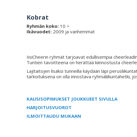
Kobrat
Ryhmän koko:
10 >
Ikävuodet:
2009 ja vanhemmat
IisiCheerin ryhmät tarjoavat edullisempia cheerleadi
Tuntien tavoitteena on herättää kiinnostusta cheerlea
Lajitaitojen lisäksi tunneilla käydään läpi perusliiku
tarkoituksena on olla innostava ryhmäliikuntahetki, j
KAUSISOPIMUKSET JOUKKUEET SIVULLA
HARJOITUSVUOROT
ILMOITTAUDU MUKAAN