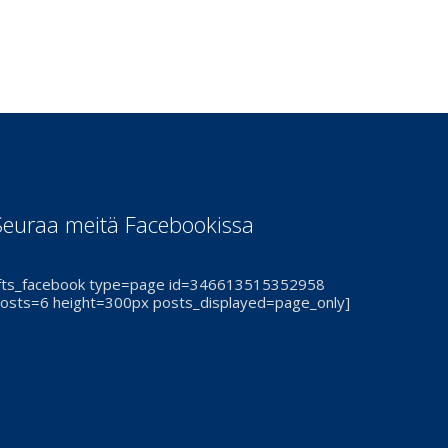
Seuraa meitä Facebookissa
fts_facebook type=page id=346613515352958
osts=6 height=300px posts_displayed=page_only]