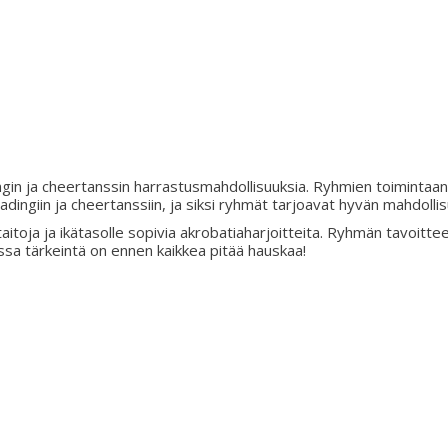
ngin ja cheertanssin harrastusmahdollisuuksia. Ryhmien toimintaan 
dingiin ja cheertanssiin, ja siksi ryhmät tarjoavat hyvän mahdolli
ntataitoja ja ikätasolle sopivia akrobatiaharjoitteita. Ryhmän tavo
ossa tärkeintä on ennen kaikkea pitää hauskaa!