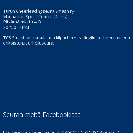
Turun Cheerleadingseura Smash ry
Manhattan Sport Center (4. krs)
Pitkämäenkatu 4 B
20250 Turku
TCS Smash on turkulainen kilpacheerleadingiin ja cheerdanceen
erikoistunut urheiluseura.
Seuraa meitä Facebookissa
[fts_facebook type=page id=346613515352958 posts=6