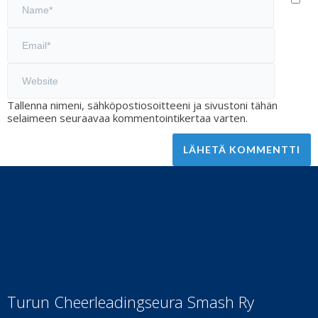
Tallenna nimeni, sähköpostiosoitteeni ja sivustoni tähän
selaimeen seuraavaa kommentointikertaa varten.
Turun Cheerleadingseura Smash Ry