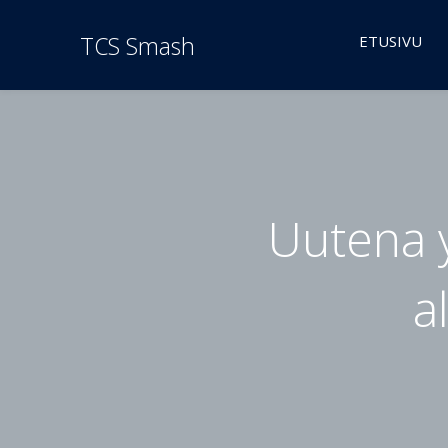
TCS Smash
ETUSIVU
Uutena 
a