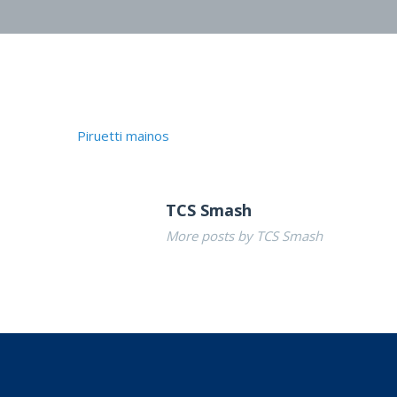
Piruetti mainos
TCS Smash
More posts by TCS Smash