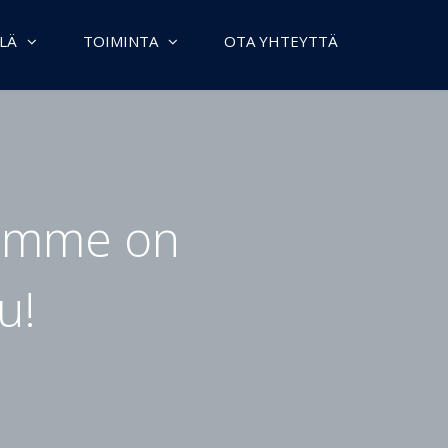
LÄ
TOIMINTA
OTA YHTEYTTÄ
namme on
u!