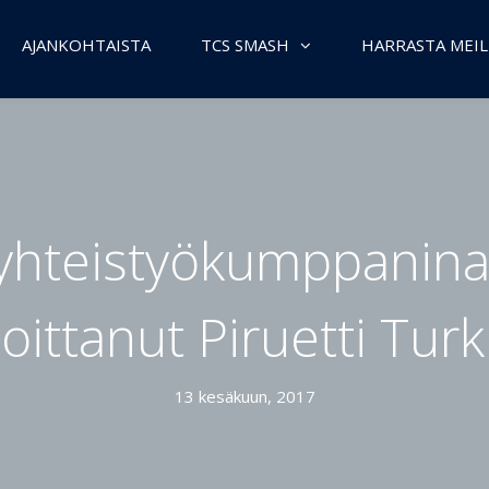
AJANKOHTAISTA
TCS SMASH
HARRASTA MEIL
yhteistyökumppani
loittanut Piruetti Turk
13 kesäkuun, 2017