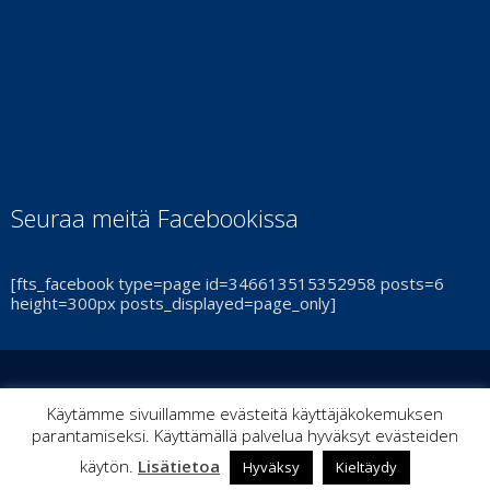
Seuraa meitä Facebookissa
[fts_facebook type=page id=346613515352958 posts=6
height=300px posts_displayed=page_only]
© Turun Cheerleadingseura Smash Ry 2021 | By
ItPoint
|
Käytämme sivuillamme evästeitä käyttäjäkokemuksen
parantamiseksi. Käyttämällä palvelua hyväksyt evästeiden
Kaikki oikeudet pidätetään
käytön.
Lisätietoa
Hyväksy
Kieltäydy