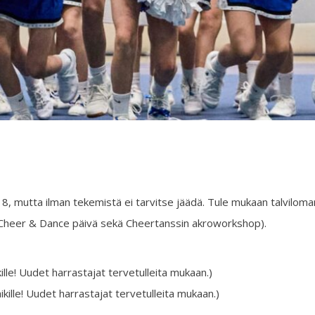
 8, mutta ilman tekemistä ei tarvitse jäädä. Tule mukaan talvil
ien Cheer & Dance päivä sekä Cheertanssin akroworkshop).
ille! Uudet harrastajat tervetulleita mukaan.)
ille! Uudet harrastajat tervetulleita mukaan.)