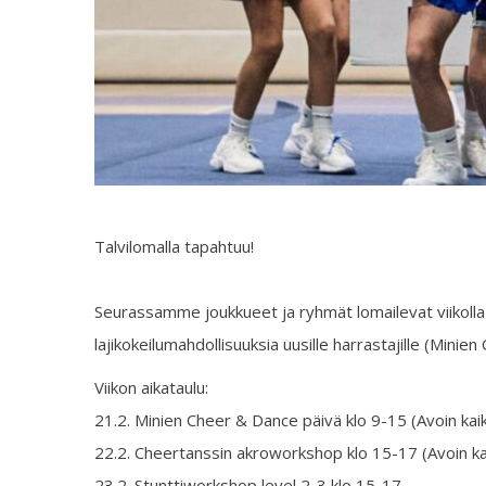
Talvilomalla tapahtuu!
Seurassamme joukkueet ja ryhmät lomailevat viikolla
lajikokeilumahdollisuuksia uusille harrastajille (Min
Viikon aikataulu:
21.2. Minien Cheer & Dance päivä klo 9-15 (Avoin kaik
22.2. Cheertanssin akroworkshop klo 15-17 (Avoin kaik
23.2. Stunttiworkshop level 2-3 klo 15-17