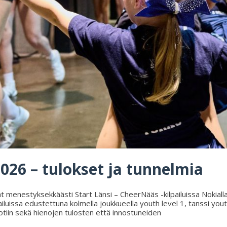
026 – tulokset ja tunnelmia
 menestyksekkäästi Start Länsi – CheerNääs -kilpailuissa Nokialla 
iluissa edustettuna kolmella joukkueella youth level 1, tanssi yout
kotiin sekä hienojen tulosten että innostuneiden