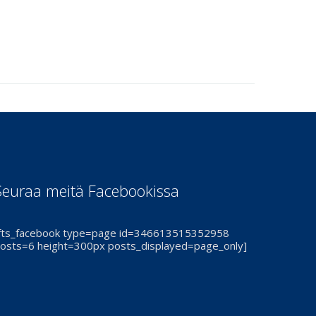
Seuraa meitä Facebookissa
fts_facebook type=page id=346613515352958
osts=6 height=300px posts_displayed=page_only]