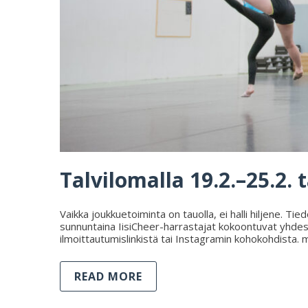
Talvilomalla 19.2.–25.2.
Vaikka joukkuetoiminta on tauolla, ei halli hiljene. T
sunnuntaina IisiCheer-harrastajat kokoontuvat yhdessä
ilmoittautumislinkistä tai Instagramin kohokohdista.
READ MORE