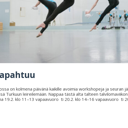
 tapahtuu
iedossa on kolmena päivänä kaikille avoimia workshopeja ja seuran jä
 Turkuun leireilemään. Nappaa tästä alta talteen talvilomaviikon 
 ma 19.2. klo 11–13 vapaavuoro ti 20.2. klo 14–16 vapaavuoro ti 20