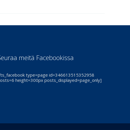
Seuraa meitä Facebookissa
fts_facebook type=page id=346613515352958
osts=6 height=300px posts_displayed=page_only]