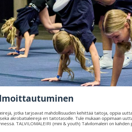
 ilmoittautuminen
eirejä, jotka tarjoavat mahdollisuuden kehittää taitoja, oppia uutta 
le sekä akrobatialeirejä eri taitotasoille. Tule mukaan oppimaan uut
essä. TALVILOMALEIRI (mini & youth) Talvilomaleiri on kahden päi