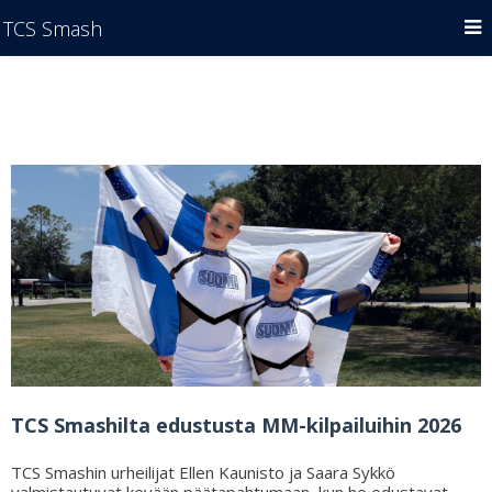
TCS Smash
TCS Smashilta edustusta MM-kilpailuihin 2026
TCS Smashin urheilijat Ellen Kaunisto ja Saara Sykkö
valmistautuvat kevään päätapahtumaan, kun he edustavat