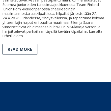
Suomea junioreiden tanssimaajoukkueessa Team Finland
Junior Pom -kokoonpanossa cheerleadingin
maailmanmestaruuskilpailuissa. Kilpailut järjestetään 22.–
24.4.2026 Orlandossa, Yhdysvalloissa, ja tapahtuma kokoaa
yhteen lajin huiput eri puolilta maailmaa. Ellen ja Saara
viimeistelevät ohjelmaansa huhtikuun MM-lavoja varten ja
harjoittelevat parhaillaan täysillä kevään kilpailuihin. Lue alta
urheilijoiden
READ MORE