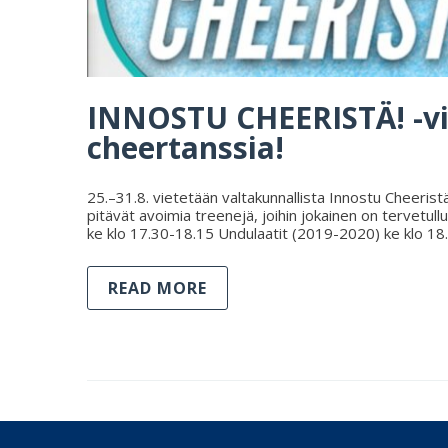
INNOSTU CHEERISTÄ! -vii
cheertanssia!
25.–31.8. vietetään valtakunnallista Innostu Cheeristä
pitävät avoimia treenejä, joihin jokainen on tervetul
ke klo 17.30-18.15 Undulaatit (2019-2020) ke klo 1
READ MORE