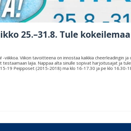
kko 25.–31.8. Tule kokeilemaan
! -viikkoa. Viikon tavoitteena on innostaa kaikkia cheerleadingin ja
lut testaamaan lajia. Nappaa alta sinulle sopivat harjoitusajat ja 
8.15-19 Peipposet (2015-2018) ma klo 16-17.30 ja pe klo 16.30-1