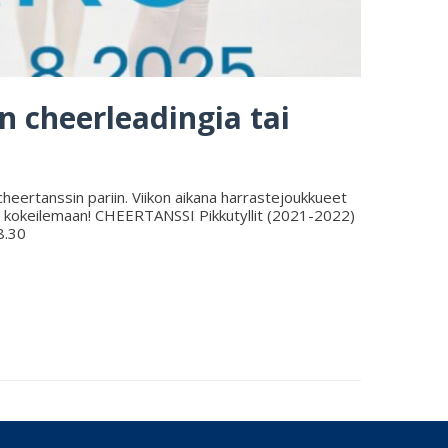
 cheerleadingia tai
 cheertanssin pariin. Viikon aikana harrastejoukkueet
tule kokeilemaan! CHEERTANSSI Pikkutyllit (2021-2022)
8.30