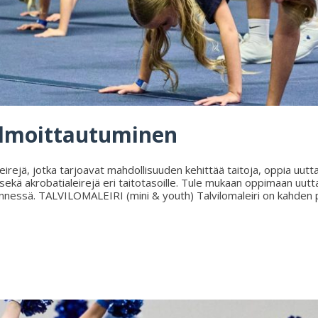
 ilmoittautuminen
eirejä, jotka tarjoavat mahdollisuuden kehittää taitoja, oppia uutta 
le sekä akrobatialeirejä eri taitotasoille. Tule mukaan oppimaan uut
essä. TALVILOMALEIRI (mini & youth) Talvilomaleiri on kahden päi