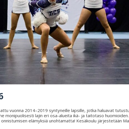
6
attu vuonna 2014–2019 syntyneille lapsille, jotka haluavat tutustua
me monipuolisesti lajin eri osa-alueita ikä- ja taitotaso huomioid
ä ja onnistumisen elämyksiä unohtamatta! Kesäkoulu järjestetään M