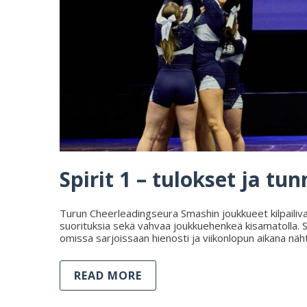
Spirit 1 – tulokset ja tu
Turun Cheerleadingseura Smashin joukkueet kilpailivat 
suorituksia sekä vahvaa joukkuehenkeä kisamatolla. Sma
omissa sarjoissaan hienosti ja viikonlopun aikana näht
READ MORE