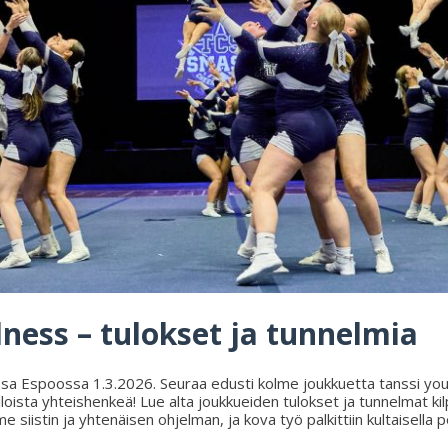
ness – tulokset ja tunnelmia
lussa Espoossa 1.3.2026. Seuraa edusti kolme joukkuetta tanssi yout
a iloista yhteishenkeä! Lue alta joukkueiden tulokset ja tunnelmat
iistin ja yhtenäisen ohjelman, ja kova työ palkittiin kultaisella po