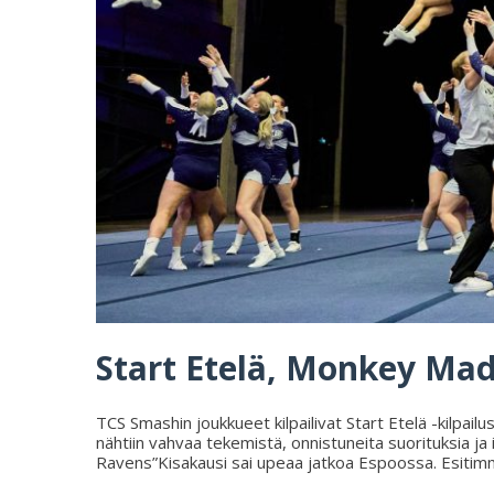
Start Etelä, Monkey Mad
TCS Smashin joukkueet kilpailivat Start Etelä -kilpai
nähtiin vahvaa tekemistä, onnistuneita suorituksia j
Ravens”Kisakausi sai upeaa jatkoa Espoossa. Esitimme s