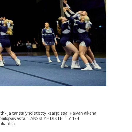
h- ja tanssi yhdistetty -sarjoissa. Päivän aikana
 kilpailupäivästä: TANSSI YHDISTETTY 1/4
kaalilla.