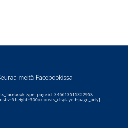
Seuraa meitä Facebookissa
fts_facebook type=page id=346613515352958
osts=6 height=300px posts_displayed=page_only]