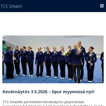
TCS Smash
Kevätnäytös 3.5.2026 – liput myynnissä nyt!
TCS Smashin perinteinen kevätnäytös järjestetään
sunnuntaina 3.5.2026 klo 14.00 Kupittaan palloiluhallissa. Ovet