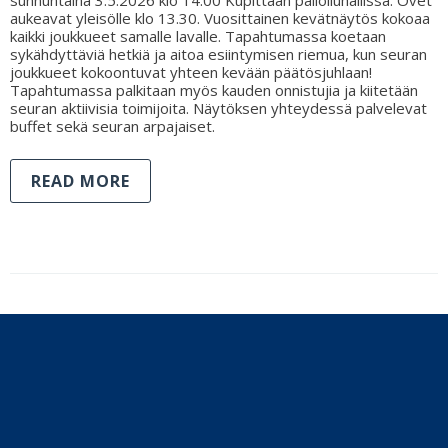
aukeavat yleisölle klo 13.30. Vuosittainen kevätnäytös kokoaa
kaikki joukkueet samalle lavalle. Tapahtumassa koetaan
sykähdyttäviä hetkiä ja aitoa esiintymisen riemua, kun seuran
joukkueet kokoontuvat yhteen kevään päätösjuhlaan!
Tapahtumassa palkitaan myös kauden onnistujia ja kiitetään
seuran aktiivisia toimijoita. Näytöksen yhteydessä palvelevat
buffet sekä seuran arpajaiset.
READ MORE