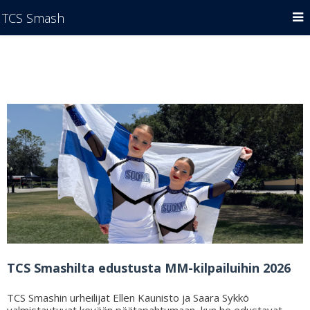
TCS Smash
TCS Smashilta edustusta MM-kilpailuihin 2026
TCS Smashin urheilijat Ellen Kaunisto ja Saara Sykkö
valmistautuvat kevään päätapahtumaan, kun he edustavat