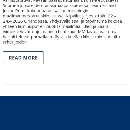
Suomea junioreiden tanssimaajoukkueessa Team Finland
Junior Pom -kokoonpanossa cheerleadingin
maailmanmestaruuskilpailuissa. Kilpailut järjestetään 22.–
24.4.2026 Orlandossa, Yhdysvalloissa, ja tapahtuma kokoaa
yhteen lajin huiput eri puolilta maailmaa. Ellen ja Saara
viimeistelevät ohjelmaansa huhtikuun MM-lavoja varten ja
harjoittelevat parhaillaan täysillä kevään kilpailuihin. Lue alta
urheilijoiden
READ MORE