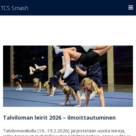
TCS Smash
Talviloman leirit 2026 – ilmoittautuminen
Talvilomaviikolla (16.-19.2.2026) järjestetään useita leirejä,
jotka tarjoavat mahdollisuuden kehittää taitoja, oppia uutta ja