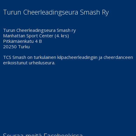
Turun Cheerleadingseura Smash Ry
Turun Cheerleadingseura Smash ry
Manhattan Sport Center (4. krs)
Pitkämäenkatu 4 B
20250 Turku
TCS Smash on turkulainen kilpacheerleadingiin ja cheerdanceen
erikoistunut urheiluseura.
Seuraa meitä Facebookissa