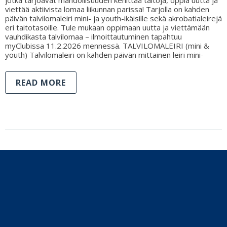
viettää aktiivista lomaa liikunnan parissa! Tarjolla on kahden
päivän talvilomaleiri mini- ja youth-ikäisille sekä akrobatialeirejä
eri taitotasoille. Tule mukaan oppimaan uutta ja viettämään
vauhdikasta talvilomaa – ilmoittautuminen tapahtuu
myClubissa 11.2.2026 mennessä. TALVILOMALEIRI (mini &
youth) Talvilomaleiri on kahden päivän mittainen leiri mini-
READ MORE