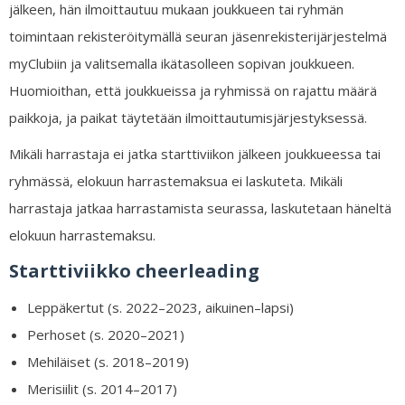
jälkeen, hän ilmoittautuu mukaan joukkueen tai ryhmän
toimintaan rekisteröitymällä seuran jäsenrekisterijärjestelmä
myClubiin ja valitsemalla ikätasolleen sopivan joukkueen.
Huomioithan, että joukkueissa ja ryhmissä on rajattu määrä
paikkoja, ja paikat täytetään ilmoittautumisjärjestyksessä.
Mikäli harrastaja ei jatka starttiviikon jälkeen joukkueessa tai
ryhmässä, elokuun harrastemaksua ei laskuteta. Mikäli
harrastaja jatkaa harrastamista seurassa, laskutetaan häneltä
elokuun harrastemaksu.
Starttiviikko cheerleading
Leppäkertut (s. 2022–2023, aikuinen–lapsi)
Perhoset (s. 2020–2021)
Mehiläiset (s. 2018–2019)
Merisiilit (s. 2014–2017)