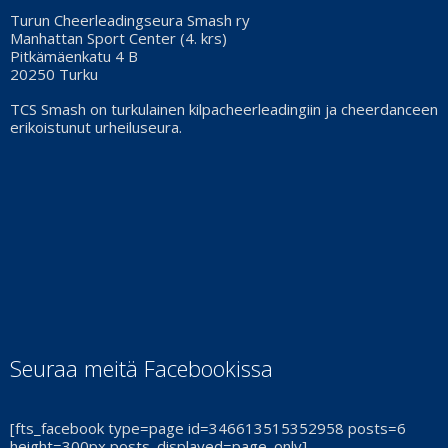
Turun Cheerleadingseura Smash ry
Manhattan Sport Center (4. krs)
Pitkämäenkatu 4 B
20250 Turku
TCS Smash on turkulainen kilpacheerleadingiin ja cheerdanceen
erikoistunut urheiluseura.
Seuraa meitä Facebookissa
[fts_facebook type=page id=346613515352958 posts=6
height=300px posts_displayed=page_only]