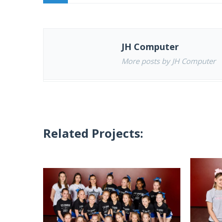
JH Computer
More posts by JH Computer
Related Projects: