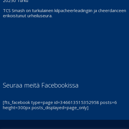
20250 Turku
TCS Smash on turkulainen kilpacheerleadingiin ja cheerdanceen
erikoistunut urheiluseura.
Seuraa meitä Facebookissa
[fts_facebook type=page id=346613515352958 posts=6
height=300px posts_displayed=page_only]