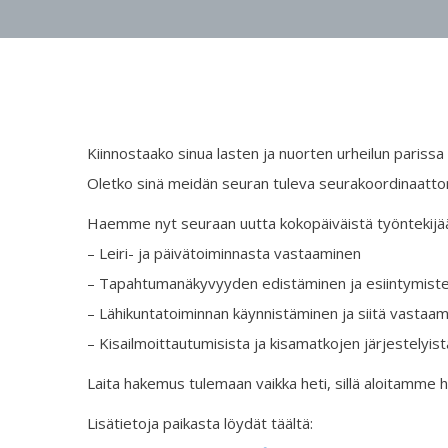
Kiinnostaako sinua lasten ja nuorten urheilun pariss
Oletko sinä meidän seuran tuleva seurakoordinaattor
Haemme nyt seuraan uutta kokopäiväistä työntekijää,
– Leiri- ja päivätoiminnasta vastaaminen
– Tapahtumanäkyvyyden edistäminen ja esiintymiste
– Lähikuntatoiminnan käynnistäminen ja siitä vastaa
– Kisailmoittautumisista ja kisamatkojen järjestelyi
Laita hakemus tulemaan vaikka heti, sillä aloitamme 
Lisätietoja paikasta löydät täältä: