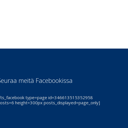
Seuraa meitä Facebookissa
fts_facebook type=page id=346613515352958
osts=6 height=300px posts_displayed=page_only]