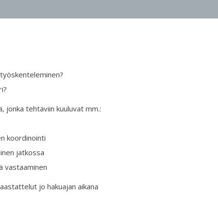
a työskenteleminen?
i?
 jonka tehtäviin kuuluvat mm.:
n koordinointi
minen jatkossa
stä vastaaminen
haastattelut jo hakuajan aikana