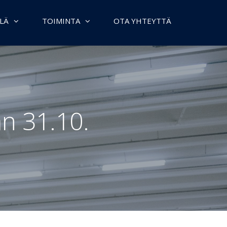
LÄ
TOIMINTA
OTA YHTEYTTÄ
än 31.10.