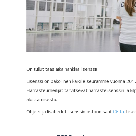
On tullut taas aika hankkia lisenssi!
Lisenssi on pakollinen kaikille seuramme vuonna 2017 t
Harrasteurheilijat tarvitsevat harrastelisenssin ja kilp
aloittamisesta.
Ohjeet ja lisätiedot lisenssin ostoon saat
tästä
. Lis