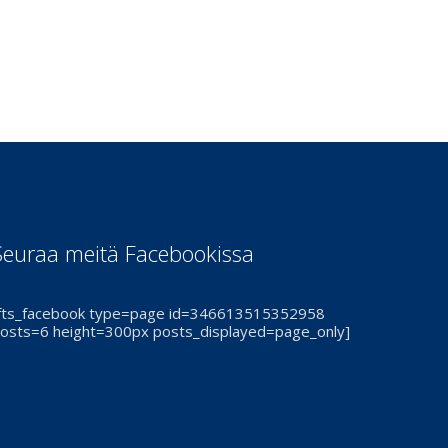
Seuraa meitä Facebookissa
fts_facebook type=page id=346613515352958
osts=6 height=300px posts_displayed=page_only]