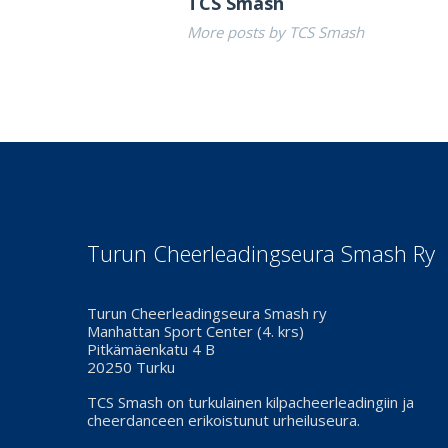
TCS Smash
More posts by TCS Smash
Turun Cheerleadingseura Smash Ry
Turun Cheerleadingseura Smash ry
Manhattan Sport Center (4. krs)
Pitkämäenkatu 4 B
20250 Turku
TCS Smash on turkulainen kilpacheerleadingiin ja
cheerdanceen erikoistunut urheiluseura.