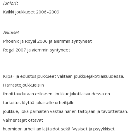
Juniorit
Kaikki joukkueet 2006–2009
Aikuiset
Phoenix ja Royal 2006 ja aiemmin syntyneet
Regal 2007 ja aiemmin syntyneet
Kilpa- ja edustusjoukkueet valitaan joukkuejakotilaisuudessa.
Harrastejoukkueisiin
ilmoittaudutaan erikseen. Joukkuejakotilaisuudessa on
tarkoitus löytää jokaiselle urheilijalle
joukkue, joka parhaiten vastaa hänen taitojaan ja tavoitteitaan.
Valmentajat ottavat
huomioon urheilijan lajitaidot sekä fyysiset ja psyykkiset