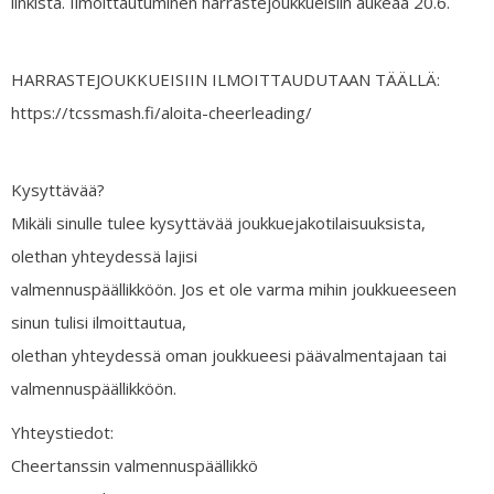
linkistä. Ilmoittautuminen harrastejoukkueisiin aukeaa 20.6.
HARRASTEJOUKKUEISIIN ILMOITTAUDUTAAN TÄÄLLÄ:
https://tcssmash.fi/aloita-cheerleading/
Kysyttävää?
Mikäli sinulle tulee kysyttävää joukkuejakotilaisuuksista,
olethan yhteydessä lajisi
valmennuspäällikköön. Jos et ole varma mihin joukkueeseen
sinun tulisi ilmoittautua,
olethan yhteydessä oman joukkueesi päävalmentajaan tai
valmennuspäällikköön.
Yhteystiedot:
Cheertanssin valmennuspäällikkö