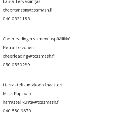
Laura Tervakangas
cheertanssi@tcssmash.fi
040 0551135
Cheerleadingin valmennuspäällikkö
Petra Toivonen
cheerleading@tcssmash.fi
050 0550289
Harrasteliikuntakoordinaattori
Mirja Rapinoja
harrasteliikunta@tcssmash.fi
040 550 9679