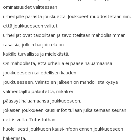
ominaisuudet valitessaan
urheilijalle parasta joukkuetta. Joukkueet muodostetaan niin,
että joukkueeseen valitut
urheilijat ovat taidoiltaan ja tavoitteiltaan mahdollisimman
tasaisia, jolloin harjoittelu on
kaikille turvallista ja mielekästä.
On mahdollista, että urheilija ei pääse haluamaansa
joukkueeseen tai edellisen kauden
joukkueeseen. Valintojen jälkeen on mahdollista kysyä
valmentajilta palautetta, mikäli ei
päässyt haluamaansa joukkueeseen.
Jokaisen joukkueen kausi-infot tullaan julkaisemaan seuran
nettisivuilla. Tutustuthan
huolellisesti joukkueen kausi-infoon ennen joukkueeseen
hakemista.