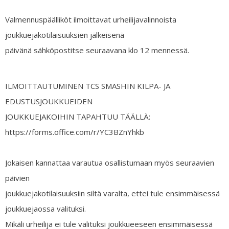
Valmennuspäälliköt ilmoittavat urheilijavalinnoista
joukkuejakotilaisuuksien jälkeisenä
päivänä sähköpostitse seuraavana klo 12 mennessä.
ILMOITTAUTUMINEN TCS SMASHIN KILPA- JA
EDUSTUSJOUKKUEIDEN
JOUKKUEJAKOIHIN TAPAHTUU TÄÄLLÄ:
https://forms.office.com/r/YC3BZnYhkb
Jokaisen kannattaa varautua osallistumaan myös seuraavien
päivien
joukkuejakotilaisuuksiin siltä varalta, ettei tule ensimmäisessä
joukkuejaossa valituksi.
Mikäli urheilija ei tule valituksi joukkueeseen ensimmäisessä