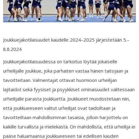
Joukkuejakotilaisuudet kaudelle 2024–2025 järjestetään 5.–
8.8.2024
Joukkuejakotilaisuudessa on tarkoitus löytää jokaiselle
urheilijalle joukkue, joka parhaiten vastaa hänen taitojaan ja
tavoitteitaan. Valmentajat ottavat huomioon urheilijan
lajitaidot sekä fyysiset ja psyykkiset ominaisuudet valitessaan
urheilijalle parasta joukkuetta. Joukkueet muodostetaan niin,
että joukkueeseen valitut urheilijat ovat taidoiltaan ja
tavoitteiltaan mahdollisimman tasaisia, jolloin harjoittelu on
kaikille turvallista ja mielekästä. On mahdollista, että urheilija ei
pääse haluamaansa joukkueeseen tai edellisen kauden