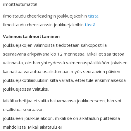
ilmoittautumatta!
Ilmoittaudu cheerleadingin joukkuejakoihin
tästä
.
Ilmoittaudu cheertanssin joukkuejakoihin
tästä
.
Valinnoista ilmoittaminen
Joukkuejakojen valinnoista tiedotetaan sähköpostilla
seuraavana arkipäivänä klo 12 mennessä. Mikäli et saa tietoa
valinnasta, olethan yhteydessä valmennuspäällikköön. Jokaisen
kannattaa varautua osallistumaan myös seuraavien päivien
joukkuejakotilaisuuksiin siltä varalta, ettei tule ensimmäisessä
joukkuejaossa valituksi.
Mikäli urheilijaa ei valita haluamaansa joukkueeseen, hän voi
osallistua seuraavan
joukkueen joukkuejakoon, mikäli se on aikataulun puitteissa
mahdollista. Mikäli aikataulu ei