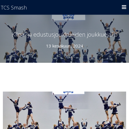
TCS Smash
Kilpa- ja edustusjoukkueiden joukkuejako
13 kesäkuun, 2024