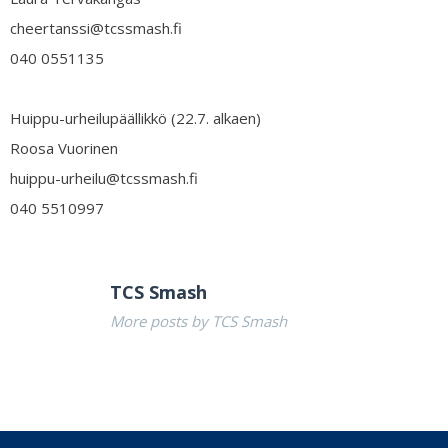
cheertanssi@tcssmash.fi
040 0551135
Huippu-urheilupäällikkö (22.7. alkaen)
Roosa Vuorinen
huippu-urheilu@tcssmash.fi
040 5510997
TCS Smash
More posts by TCS Smash