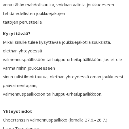
anna tähän mahdollisuutta, voidaan valinta joukkueeseen
tehdä edellisten joukkuejakojen
taitojen perusteella.
Kysyttävää?
Mikäli sinulle tulee kysyttävää joukkuejakotilaisuuksista,
olethan yhteydessä
valmennuspäällikköön tai huippu-urheilupäällikköön. Jos et ole
varma mihin joukkueeseen
sinun tulisi ilmoittautua, olethan yhteydessä oman joukkueesi
päävalmentajaan,
valmennuspäällikköön tai huippu-urheilupäällikköön.
Yhteystiedot
Cheertanssin valmennuspäällikkö (lomalla 27.6.–28.7.)
Laura Tervakangas