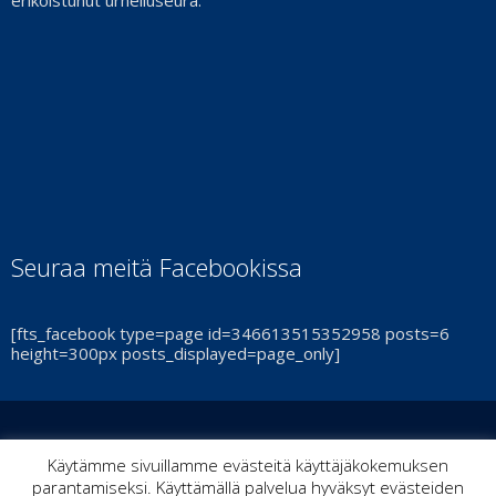
erikoistunut urheiluseura.
Seuraa meitä Facebookissa
[fts_facebook type=page id=346613515352958 posts=6
height=300px posts_displayed=page_only]
© Turun Cheerleadingseura Smash Ry 2021 | By
ItPoint
|
Käytämme sivuillamme evästeitä käyttäjäkokemuksen
parantamiseksi. Käyttämällä palvelua hyväksyt evästeiden