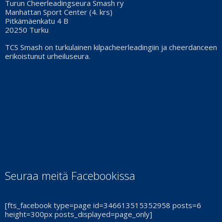
Turun Cheerleadingseura Smash ry
Manhattan Sport Center (4. krs)
Pitkämäenkatu 4 B
20250 Turku
TCS Smash on turkulainen kilpacheerleadingiin ja cheerdanceen
erikoistunut urheiluseura.
Seuraa meitä Facebookissa
[fts_facebook type=page id=346613515352958 posts=6
height=300px posts_displayed=page_only]