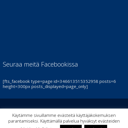
Seuraa meitä Facebookissa
[fts_facebook type=page id=346613515352958 posts=6
height=300px posts_displayed=page_only]
© Turun Cheerleadingseura Smash Ry 2021 | By
ItPoint
|
Käytämme sivuillamme evästeitä käyttäjäkokemuksen
parantamiseksi. Käyttämällä palvelua hyväksyt evästeiden
Kaikki oikeudet pidätetään