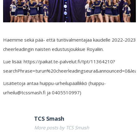
Haemme sekä pää- että tuntivalmentajaa kaudelle 2022-2023
cheerleadingin naisten edustusjoukkue Royaliin.
Lue lisää: https://paikat.te-palvelut.fi/tpt/11364210?
searchPhrase=turun%20cheerleadingseura&announced=0&leas
Lisätietoja antaa huippu-urheilupäällikkö (huippu-
urheilu@tcssmash.fi ja 0405510997)
TCS Smash
More posts by TCS Smash