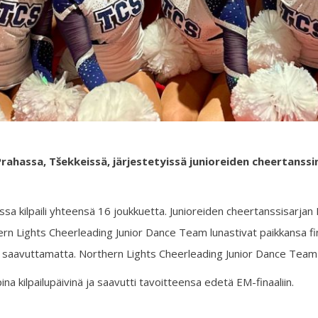
rahassa, Tšekkeissä, järjestetyissä junioreiden cheertanssin
issa kilpaili yhteensä 16 joukkuetta. Junioreiden cheertanssisarjan 
hern Lights Cheerleading Junior Dance Team lunastivat paikkansa f
taa saavuttamatta. Northern Lights Cheerleading Junior Dance Team si
 kilpailupäivinä ja saavutti tavoitteensa edetä EM-finaaliin.