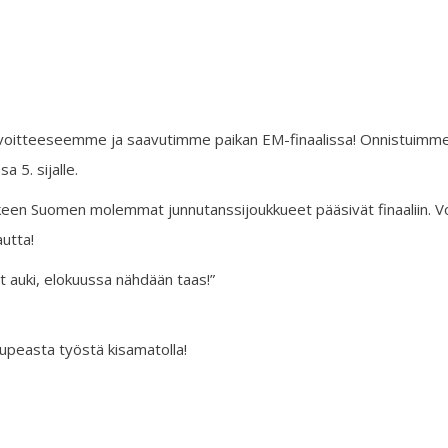
tavoitteeseemme ja saavutimme paikan EM-finaalissa! Onnistuimm
a 5. sijalle.
en Suomen molemmat junnutanssijoukkueet pääsivät finaaliin. Vo
utta!
t auki, elokuussa nähdään taas!”
a upeasta työstä kisamatolla!