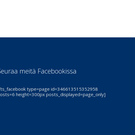
Seuraa meitä Facebookissa
fts_facebook type=page id=346613515352958
osts=6 height=300px posts_displayed=page_only]