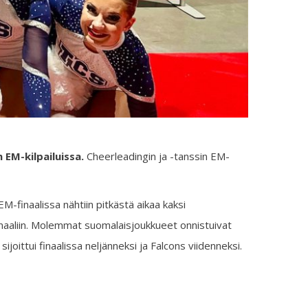
 EM-kilpailuissa.
Cheerleadingin ja -tanssin EM-
EM-finaalissa nähtiin pitkästä aikaa kaksi
inaaliin. Molemmat suomalaisjoukkueet onnistuivat
joittui finaalissa neljänneksi ja Falcons viidenneksi.