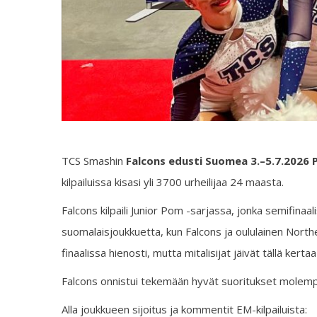
TCS Smashin
Falcons edusti Suomea 3.–5.7.2026 P
kilpailuissa kisasi yli 3700 urheilijaa 24 maasta.
Falcons kilpaili Junior Pom -sarjassa, jonka semifinaal
suomalaisjoukkuetta, kun Falcons ja oululainen Nort
finaalissa hienosti, mutta mitalisijat jäivät tällä ker
Falcons onnistui tekemään hyvät suoritukset molempina
Alla joukkueen sijoitus ja kommentit EM-kilpailuista: