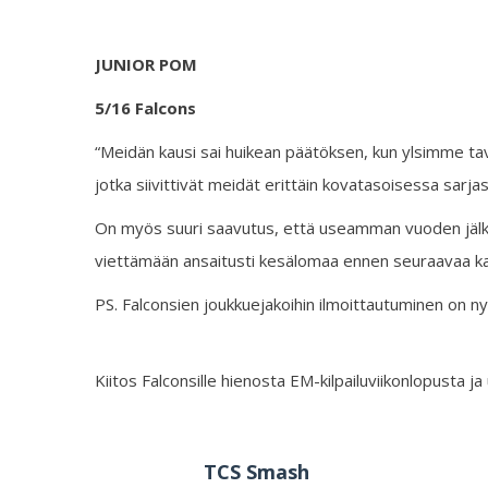
JUNIOR POM
5/16 Falcons
“Meidän kausi sai huikean päätöksen, kun ylsimme 
jotka siivittivät meidät erittäin kovatasoisessa sarjass
On myös suuri saavutus, että useamman vuoden jälke
viettämään ansaitusti kesälomaa ennen seuraavaa ka
PS. Falconsien joukkuejakoihin ilmoittautuminen on ny
Kiitos Falconsille hienosta EM-kilpailuviikonlopusta j
TCS Smash