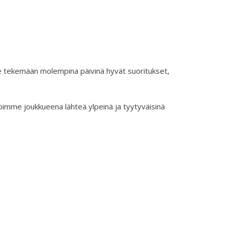
e tekemään molempina päivinä hyvät suoritukset,
imme joukkueena lähteä ylpeinä ja tyytyväisinä