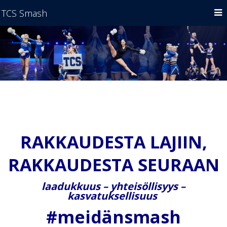
TCS Smash
RAKKAUDESTA LAJIIN,
RAKKAUDESTA SEURAAN
laadukkuus – yhteisöllisyys –
kasvatuksellisuus
#meidänsmash