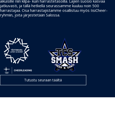
aikuisille niin kilpa- kuin harrastetasoilla. Lajien suosio kasvaa
jatkuvasti, ja tällä hetkellä seurassamme kuuluu noin 500
harrastajaa. Osa harrastajistamme osallistuu myös IisiCheer-
ryhmiin, joita järjestetään Salossa.
Tutustu seuraan täältä